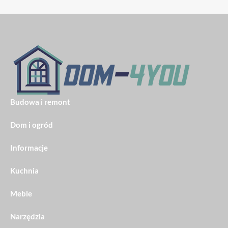
Budowa i remont
Dom i ogród
Informacje
Kuchnia
Meble
Narzędzia