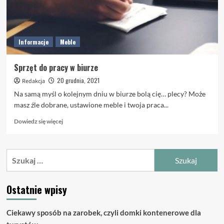
Informacje
Meble
Sprzęt do pracy w biurze
20 grudnia, 2021
Redakcja
Na samą myśl o kolejnym dniu w biurze bolą cię… plecy? Może
masz źle dobrane, ustawione meble i twoja praca...
Dowiedz
Dowiedz się więcej
się
więcej
o
Szukaj:
Sprzęt
do
pracy
Ostatnie wpisy
w
biurze
Ciekawy sposób na zarobek, czyli domki kontenerowe dla