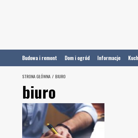
Skip
to
content
Budowa i remont
Dom i ogród
Informacje
Kuch
STRONA GŁÓWNA
BIURO
biuro