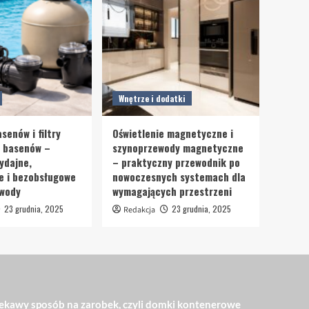
Wnętrze i dodatki
senów i filtry
Oświetlenie magnetyczne i
o basenów –
szynoprzewody magnetyczne
ydajne,
– praktyczny przewodnik po
e i bezobsługowe
nowoczesnych systemach dla
 wody
wymagających przestrzeni
23 grudnia, 2025
23 grudnia, 2025
Redakcja
ekawy sposób na zarobek, czyli domki kontenerowe