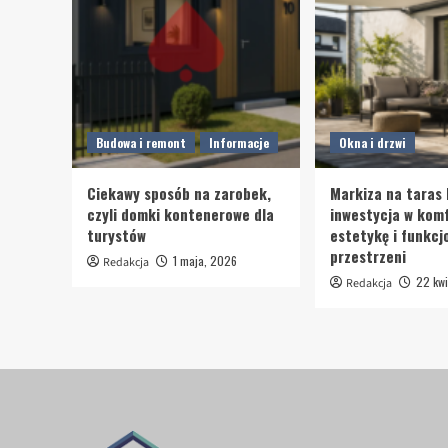
Budowa i remont
Informacje
Okna i drzwi
Ciekawy sposób na zarobek,
Markiza na taras 
czyli domki kontenerowe dla
inwestycja w komf
turystów
estetykę i funkcj
przestrzeni
1 maja, 2026
Redakcja
22 kwi
Redakcja