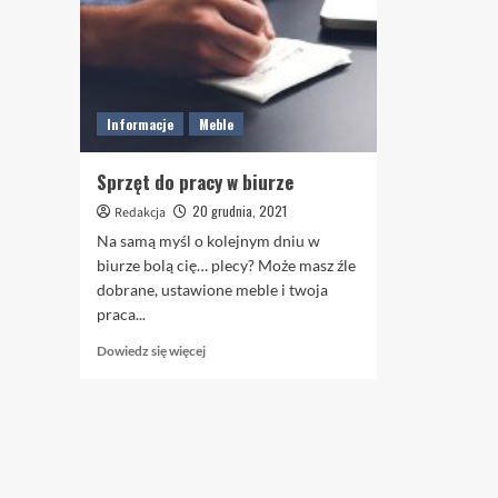
Informacje
Meble
Sprzęt do pracy w biurze
20 grudnia, 2021
Redakcja
Na samą myśl o kolejnym dniu w
biurze bolą cię… plecy? Może masz źle
dobrane, ustawione meble i twoja
praca...
Dowiedz
Dowiedz się więcej
się
więcej
o
Sprzęt
do
pracy
w