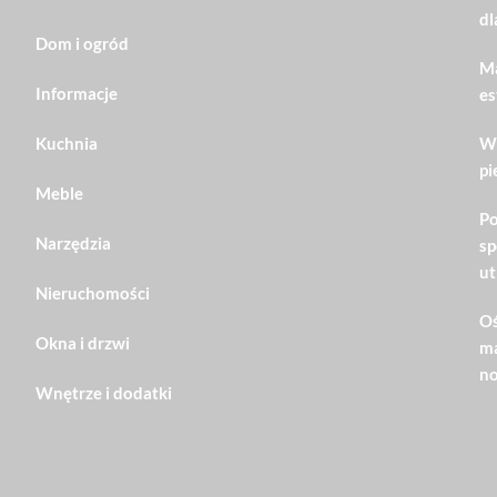
dl
Dom i ogród
Ma
Informacje
es
Kuchnia
Wn
pi
Meble
Po
Narzędzia
sp
ut
Nieruchomości
Oś
Okna i drzwi
ma
no
Wnętrze i dodatki