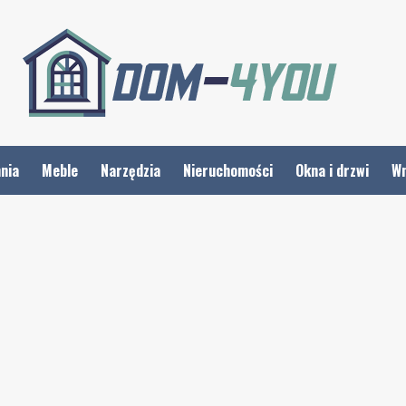
nia
Meble
Narzędzia
Nieruchomości
Okna i drzwi
Wn