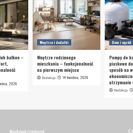
Wnętrze i dodatki
Dom i ogród
lub balkon –
Wnętrze rodzinnego
Pompy do ba
ort,
mieszkania – funkcjonalność
piaskowe d
onalność
na pierwszym miejscu
sposób na w
ekonomiczn
14 kwietnia, 2026
Redakcja
utrzymanie
etnia, 2026
Redakcja
Ci
Budowa i remont