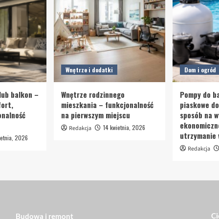
Wnętrze i dodatki
Dom i ogród
lub balkon –
Wnętrze rodzinnego
Pompy do ba
ort,
mieszkania – funkcjonalność
piaskowe d
onalność
na pierwszym miejscu
sposób na w
ekonomiczn
14 kwietnia, 2026
Redakcja
utrzymanie
etnia, 2026
Redakcja
Ci
Budowa i remont