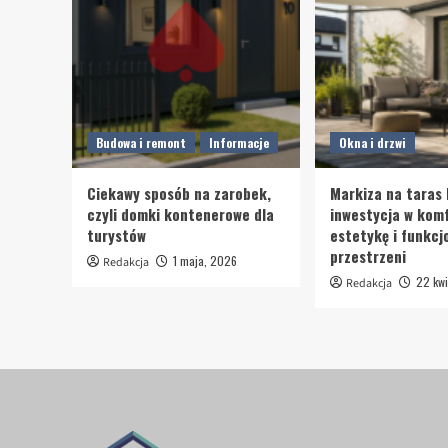
Budowa i remont
Informacje
Okna i drzwi
Ciekawy sposób na zarobek,
Markiza na taras 
czyli domki kontenerowe dla
inwestycja w komf
turystów
estetykę i funkcj
przestrzeni
1 maja, 2026
Redakcja
22 kwi
Redakcja