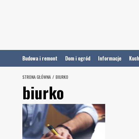
Skip
to
content
Budowa i remont
Dom i ogród
Informacje
Kuch
STRONA GŁÓWNA
BIURKO
biurko