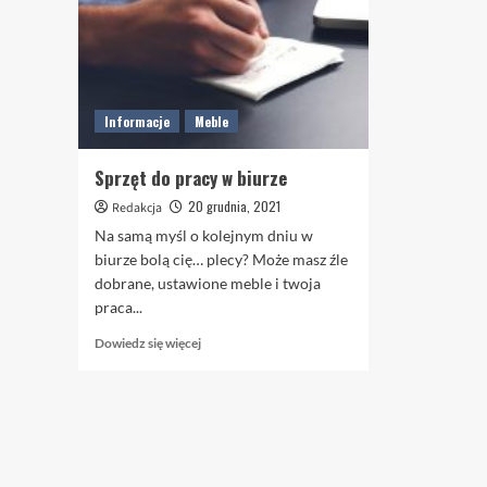
Informacje
Meble
Sprzęt do pracy w biurze
20 grudnia, 2021
Redakcja
Na samą myśl o kolejnym dniu w
biurze bolą cię… plecy? Może masz źle
dobrane, ustawione meble i twoja
praca...
Dowiedz
Dowiedz się więcej
się
więcej
o
Sprzęt
do
pracy
w