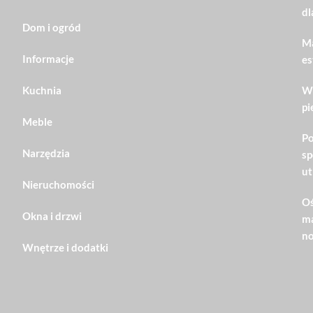
dl
Dom i ogród
Ma
Informacje
es
Kuchnia
Wn
pi
Meble
Po
Narzędzia
sp
ut
Nieruchomości
Oś
Okna i drzwi
ma
no
Wnętrze i dodatki