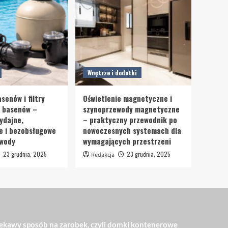
Wnętrze i dodatki
senów i filtry
Oświetlenie magnetyczne i
o basenów –
szynoprzewody magnetyczne
ydajne,
– praktyczny przewodnik po
e i bezobsługowe
nowoczesnych systemach dla
 wody
wymagających przestrzeni
23 grudnia, 2025
23 grudnia, 2025
Redakcja
ekawy sposób na zarobek, czyli domki kontenerowe