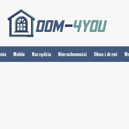
nia
Meble
Narzędzia
Nieruchomości
Okna i drzwi
Wn