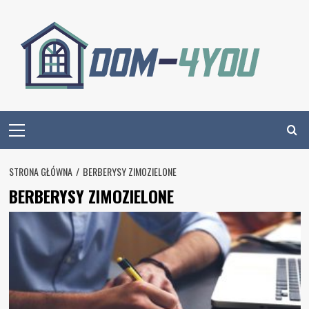
Skip
to
content
Primary
Menu
STRONA GŁÓWNA
BERBERYSY ZIMOZIELONE
BERBERYSY ZIMOZIELONE