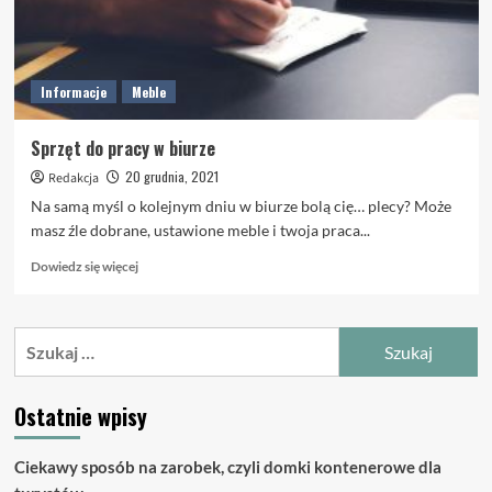
Informacje
Meble
Sprzęt do pracy w biurze
20 grudnia, 2021
Redakcja
Na samą myśl o kolejnym dniu w biurze bolą cię… plecy? Może
masz źle dobrane, ustawione meble i twoja praca...
Dowiedz
Dowiedz się więcej
się
więcej
o
Szukaj:
Sprzęt
do
pracy
Ostatnie wpisy
w
biurze
Ciekawy sposób na zarobek, czyli domki kontenerowe dla