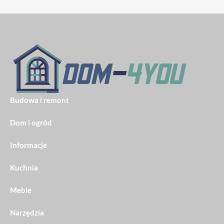
Budowa i remont
Dom i ogród
Informacje
Kuchnia
Meble
Narzędzia