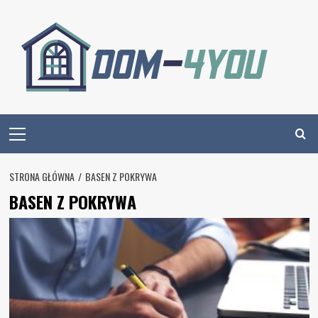
Skip
to
content
Primary
Menu
STRONA GŁÓWNA
BASEN Z POKRYWA
BASEN Z POKRYWA