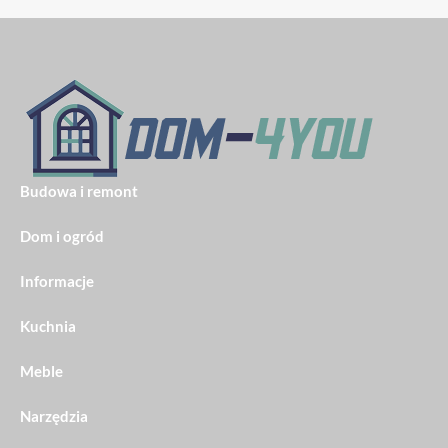
Budowa i remont
Dom i ogród
Informacje
Kuchnia
Meble
Narzędzia