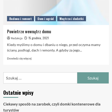
Budowa i remont
Dom i ogród
Wnętrze i dodatki
Powietrze wewnątrz domu
15 grudnia, 2021
Redakcja
Kiedy myślimy o domu i dbaniu o niego, przed oczyma mamy
ściany, podłogi, dach i remonty. A gdyby za jego...
Dowiedz
Dowiedz się więcej
się
więcej
o
Szukaj:
Powietrze
wewnątrz
domu
Ostatnie wpisy
Ciekawy sposób na zarobek, czyli domki kontenerowe dla
turystów