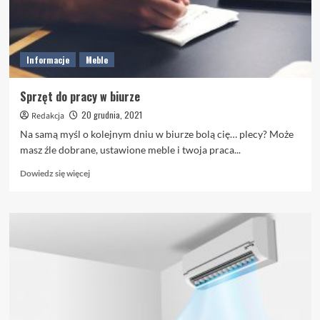
Informacje
Meble
Sprzęt do pracy w biurze
20 grudnia, 2021
Redakcja
Na samą myśl o kolejnym dniu w biurze bolą cię… plecy? Może
masz źle dobrane, ustawione meble i twoja praca...
Dowiedz
Dowiedz się więcej
się
więcej
o
Sprzęt
do
pracy
w
biurze