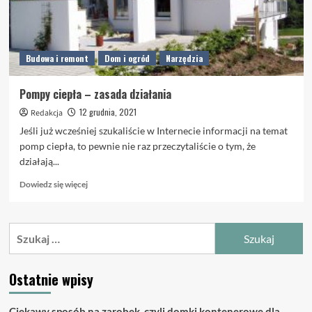
Budowa i remont
Dom i ogród
Narzędzia
Pompy ciepła – zasada działania
12 grudnia, 2021
Redakcja
Jeśli już wcześniej szukaliście w Internecie informacji na temat
pomp ciepła, to pewnie nie raz przeczytaliście o tym, że
działają...
Dowiedz
Dowiedz się więcej
się
więcej
o
Szukaj:
Pompy
ciepła
–
Ostatnie wpisy
zasada
działania
Ciekawy sposób na zarobek, czyli domki kontenerowe dla