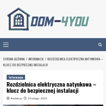
Skip
to
content
Primary
Menu
STRONA GŁÓWNA
INFORMACJE
ROZDZIELNICA ELEKTRYCZNA NATYNKOWA –
KLUCZ DO BEZPIECZNEJ INSTALACJI
Informacje
Rozdzielnica elektryczna natynkowa –
klucz do bezpiecznej instalacji
Redakcja
14 lutego, 2024