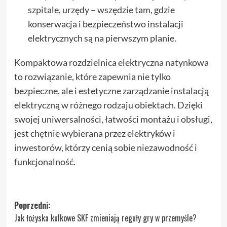
szpitale, urzędy – wszędzie tam, gdzie
konserwacja i bezpieczeństwo instalacji
elektrycznych są na pierwszym planie.
Kompaktowa rozdzielnica elektryczna natynkowa
to rozwiązanie, które zapewnia nie tylko
bezpieczne, ale i estetyczne zarządzanie instalacją
elektryczną w różnego rodzaju obiektach. Dzięki
swojej uniwersalności, łatwości montażu i obsługi,
jest chętnie wybierana przez elektryków i
inwestorów, którzy cenią sobie niezawodność i
funkcjonalność.
Zobacz
Poprzedni:
Jak łożyska kulkowe SKF zmieniają reguły gry w przemyśle?
wpisy