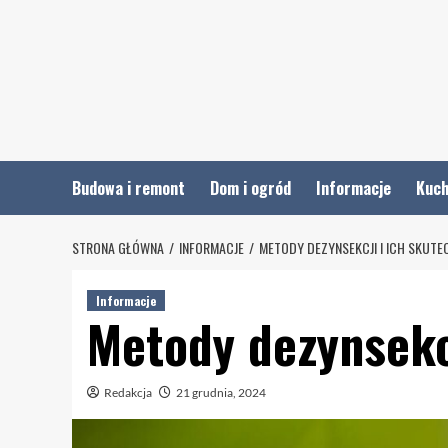
Skip
to
content
Budowa i remont
Dom i ogród
Informacje
Kuch
STRONA GŁÓWNA
INFORMACJE
METODY DEZYNSEKCJI I ICH SKUT
Informacje
Metody dezynsekc
Redakcja
21 grudnia, 2024