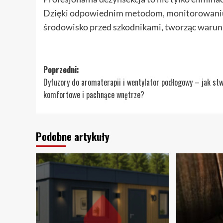
Dzięki odpowiednim metodom, monitorowaniu i
środowisko przed szkodnikami, tworząc warunk
Zobacz
Poprzedni:
Dyfuzory do aromaterapii i wentylator podłogowy – jak st
wpisy
komfortowe i pachnące wnętrze?
Podobne artykuły