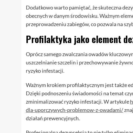
Dodatkowo warto pamiętać, że skuteczna dezyn
obecnych w danym środowisku. Ważnym elemen
przeprowadzeniu zabiegów, co pozwala na szy
Profilaktyka jako element de
Oprócz samego zwalczania owadów kluczowym e
uszczelnianie szczelin i przechowywanie żywn
ryzyko infestacji.
Ważnym krokiem profilaktycznym jest także e
Dzięki podnoszeniu świadomości na temat czy
zminimalizować ryzyko infestacji. W artykule
h
dla-uporczywych-problemow-z-owadami/
zna
działań prewencyjnych.
Profesjonalna dezynsekcja to nie tylko elimin