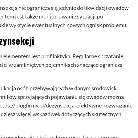
sekcja nie ogranicza się jedynie do likwidacji owadów
tem jest także monitorowanie sytuacji po
bkie wykrycie ewentualnych nowych ognisk problemu.
zynsekcji
lementem jest profilaktyka. Regularne sprzątanie,
ości w zamkniętych pojemnikach znacząco ogranicza
dukacja osób przebywających w danym środowisku.
nników sprzyjających pojawianiu się owadów można
ttps://blogfirmy.pl/dezynsekcja-efektywne-rozwiazanie-
jdziesz więcej wskazówek dotyczących skutecznych
acja owadów, ale także ochrona przed ich powrotem.