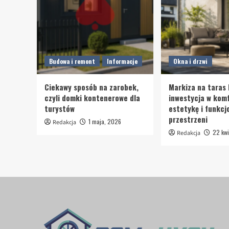
Budowa i remont
Informacje
Okna i drzwi
Ciekawy sposób na zarobek,
Markiza na taras 
czyli domki kontenerowe dla
inwestycja w komf
turystów
estetykę i funkcj
przestrzeni
1 maja, 2026
Redakcja
22 kwi
Redakcja