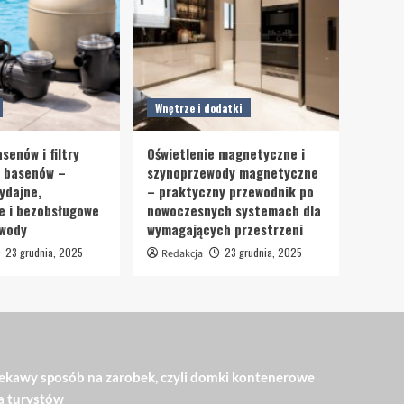
Wnętrze i dodatki
senów i filtry
Oświetlenie magnetyczne i
o basenów –
szynoprzewody magnetyczne
ydajne,
– praktyczny przewodnik po
e i bezobsługowe
nowoczesnych systemach dla
 wody
wymagających przestrzeni
23 grudnia, 2025
23 grudnia, 2025
Redakcja
ekawy sposób na zarobek, czyli domki kontenerowe
a turystów