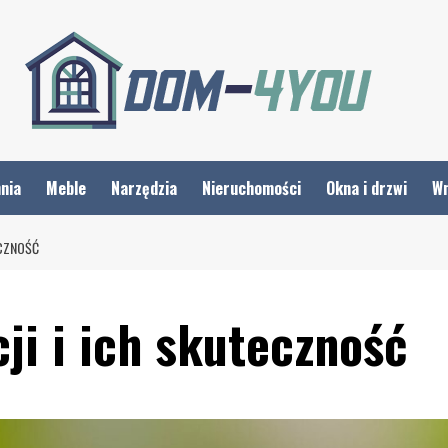
nia
Meble
Narzędzia
Nieruchomości
Okna i drzwi
Wn
ECZNOŚĆ
ji i ich skuteczność