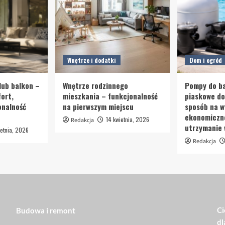
Wnętrze i dodatki
Dom i ogród
lub balkon –
Wnętrze rodzinnego
Pompy do ba
ort,
mieszkania – funkcjonalność
piaskowe d
onalność
na pierwszym miejscu
sposób na w
ekonomiczn
14 kwietnia, 2026
Redakcja
utrzymanie
etnia, 2026
Redakcja
Ci
Budowa i remont
dl