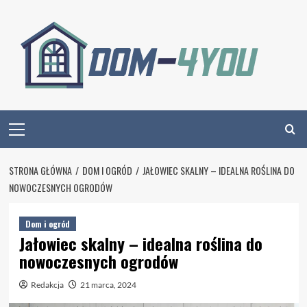
Skip
to
content
Primary
Menu
STRONA GŁÓWNA
DOM I OGRÓD
JAŁOWIEC SKALNY – IDEALNA ROŚLINA DO
NOWOCZESNYCH OGRODÓW
Dom i ogród
Jałowiec skalny – idealna roślina do
nowoczesnych ogrodów
Redakcja
21 marca, 2024