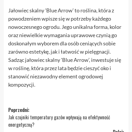
Jałowiec skalny 'Blue Arrow’ to roślina, która z
powodzeniem wpisze się w potrzeby każdego
nowoczesnego ogrodu. Jego unikalna forma, kolor
oraz niewielkie wymagania uprawowe czynią go
doskonałym wyborem dla osób ceniących sobie
zarówno estetykę, jak i łatwość w pielęgnacji.
Sadząc jałowiec skalny 'Blue Arrow’, inwestuje się
w roślinę, która przez lata będzie cieszyć oko i
stanowić niezawodny element ogrodowej
kompozycji.
Zobacz
Poprzedni:
Jak czujniki temperatury gazów wpływają na efektywność
wpisy
energetyczną?