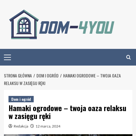
Skip
to
content
Primary
Menu
STRONA GŁÓWNA
DOM I OGRÓD
HAMAKI OGRODOWE – TWOJA OAZA
RELAKSU W ZASIĘGU RĘKI
Dom i ogród
Hamaki ogrodowe – twoja oaza relaksu
w zasięgu ręki
Redakcja
12 marca, 2024