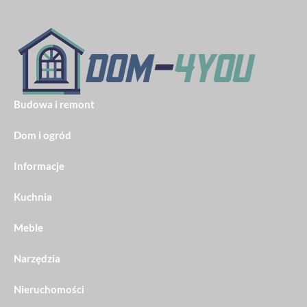
Budowa i remont
Dom i ogród
Informacje
Kuchnia
Meble
Narzędzia
Nieruchomości