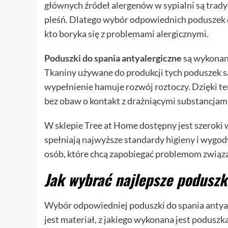
głównych źródeł alergenów w sypialni są tradyc
pleśń. Dlatego wybór odpowiednich poduszek d
kto boryka się z problemami alergicznymi.
Poduszki do spania antyalergiczne
są wykonane
Tkaniny używane do produkcji tych poduszek są
wypełnienie hamuje rozwój roztoczy. Dzięki t
bez obaw o kontakt z drażniącymi substancjami
W sklepie Tree at Home dostępny jest szeroki 
spełniają najwyższe standardy higieny i wygody
osób, które chcą zapobiegać problemom związ
Jak wybrać najlepsze poduszk
Wybór odpowiedniej poduszki do spania antyale
jest materiał, z jakiego wykonana jest poduszk