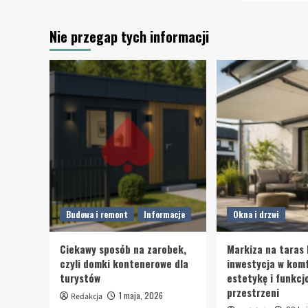
Nie przegap tych informacji
Budowa i remont
Informacje
Okna i drzwi
Ciekawy sposób na zarobek,
Markiza na taras 
czyli domki kontenerowe dla
inwestycja w komf
turystów
estetykę i funkcj
przestrzeni
1 maja, 2026
Redakcja