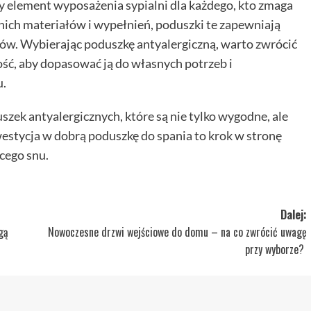
y element wyposażenia sypialni dla każdego, kto zmaga
nich materiałów i wypełnień, poduszki te zapewniają
nów. Wybierając poduszkę antyalergiczną, warto zwrócić
ość, aby dopasować ją do własnych potrzeb i
u.
zek antyalergicznych, które są nie tylko wygodne, ale
westycja w dobrą poduszkę do spania to krok w stronę
cego snu.
Dalej:
gą
Nowoczesne drzwi wejściowe do domu – na co zwrócić uwagę
przy wyborze?