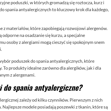
yjne poduszki, w których gromadzą się roztocza, kurz i
o spania antyalergicznych to kluczowy krok dla każdego,
 z materiałów, które zapobiegają rozwojowi alergenów.
 odporne na osadzanie się kurzu, a specjalne
emu osoby z alergiami mogą cieszyć się spokojnym snem
.
wybór poduszek do spania antyalergicznych, które
. To produkty idealne zarówno dla alergików, jak i dla
anym z alergenami.
i do spania antyalergiczne?
rgicznej zależy od kilku czynników. Pierwszym z nich
a. Najlepsze modele posiadają poszewki z tkanin, które są