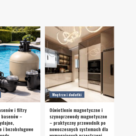
Wnętrze i dodatki
senów i filtry
Oświetlenie magnetyczne i
o basenów –
szynoprzewody magnetyczne
ydajne,
– praktyczny przewodnik po
e i bezobsługowe
nowoczesnych systemach dla
 wody
wymagających przestrzeni