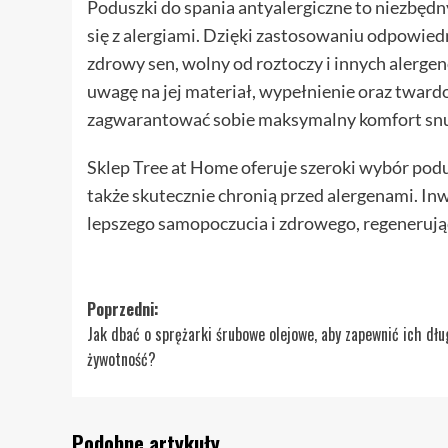
Poduszki do spania antyalergiczne to niezbędn
się z alergiami. Dzięki zastosowaniu odpowied
zdrowy sen, wolny od roztoczy i innych alerge
uwagę na jej materiał, wypełnienie oraz tward
zagwarantować sobie maksymalny komfort sn
Sklep Tree at Home oferuje szeroki wybór podus
także skutecznie chronią przed alergenami. In
lepszego samopoczucia i zdrowego, regenerują
Zobacz
Poprzedni:
Jak dbać o sprężarki śrubowe olejowe, aby zapewnić ich dłu
wpisy
żywotność?
Podobne artykuły