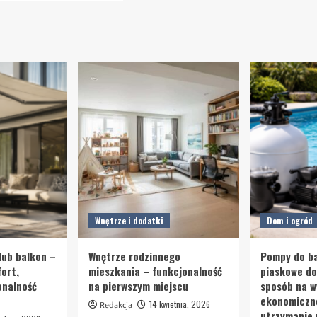
Wnętrze i dodatki
Dom i ogród
lub balkon –
Wnętrze rodzinnego
Pompy do ba
ort,
mieszkania – funkcjonalność
piaskowe d
onalność
na pierwszym miejscu
sposób na w
ekonomiczn
14 kwietnia, 2026
Redakcja
utrzymanie