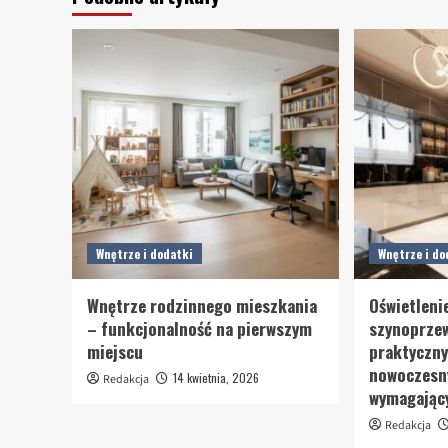
Wnętrze i dodatki
Wnętrze i do
Wnętrze rodzinnego mieszkania
Oświetleni
– funkcjonalność na pierwszym
szynoprze
miejscu
praktyczny
nowoczesn
14 kwietnia, 2026
Redakcja
wymagający
Redakcja