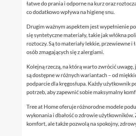
łatwe do prania i odporne na kurz oraz roztocz
co dodatkowo wpływa na higienę snu.
Drugim ważnym aspektem jest wypełnienie pod
się syntetyczne materiały, takie jak włókna pol
roztoczy. Są to materiały lekkie, przewiewne i 
osób zmagających się z alergiami.
Kolejną rzeczą, na którą warto zwrócić uwagę, 
są dostępne w różnych wariantach – od miękki
podparcie dla kręgosłupa. Każdy użytkownik 
potrzeb, aby zapewnić sobie maksymalny komf
Tree at Home oferuje różnorodne modele podus
wykonania i dbałość o zdrowie użytkowników. Z
komfort, ale także pozwolą na spokojny, zdrowy